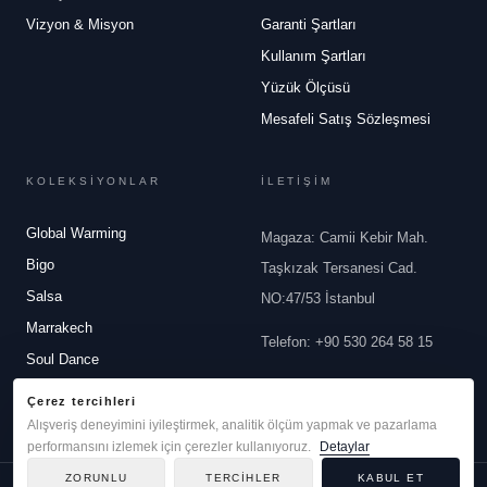
Vizyon & Misyon
Garanti Şartları
Kullanım Şartları
Yüzük Ölçüsü
Mesafeli Satış Sözleşmesi
KOLEKSİYONLAR
İLETİŞİM
Global Warming
Magaza: Camii Kebir Mah.
Bigo
Taşkızak Tersanesi Cad.
Salsa
NO:47/53 İstanbul
Marrakech
Telefon
:
+90 530 264 58 15
Soul Dance
Email
:
info@robertobravo.com
White Dreams
Çerez tercihleri
Alışveriş deneyimini iyileştirmek, analitik ölçüm yapmak ve pazarlama
performansını izlemek için çerezler kullanıyoruz.
Detaylar
ZORUNLU
TERCIHLER
KABUL ET