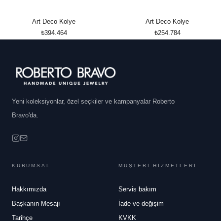
Art Deco Kolye
Art Deco Kolye
₺394.464
₺254.784
Yeni koleksiyonlar, özel seçkiler ve kampanyalar Roberto
Bravo'da.
KURUMSAL
MÜŞTERİ HİZMETLERİ
Hakkımızda
Servis bakım
Başkanın Mesajı
İade ve değişim
Tarihçe
KVKK