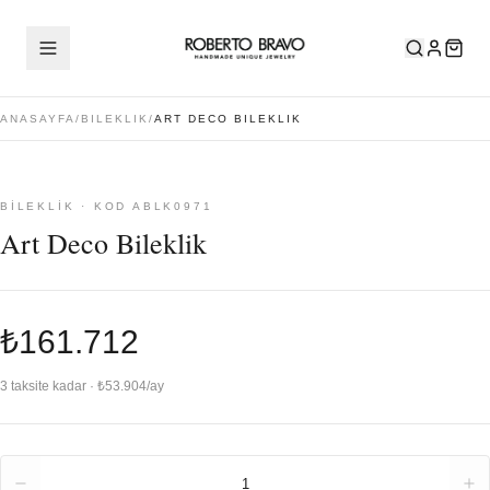
ANASAYFA
/
BILEKLIK
/
ART DECO BILEKLIK
BILEKLIK · KOD ABLK0971
Art Deco Bileklik
₺161.712
3 taksite kadar · ₺53.904/ay
Adet
1