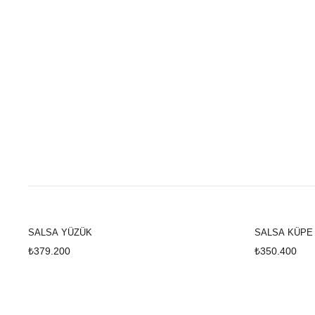
SALSA YÜZÜK
SALSA KÜPE
₺379.200
₺350.400
SALSA