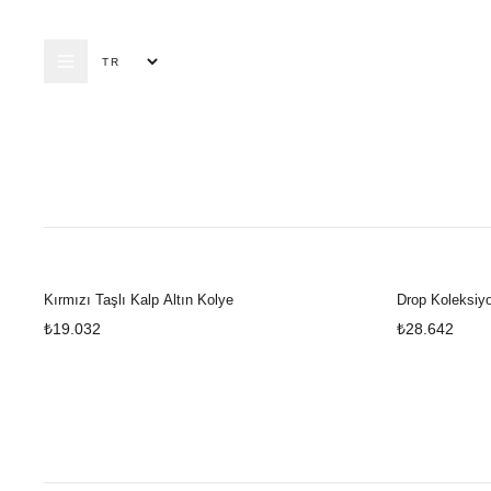
ALTIN FIRSATL
Kırmızı Taşlı Kalp Altın Kolye
Drop Koleksiyo
₺19.032
₺28.642