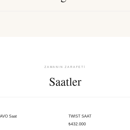
pe
Kolye
ZAMANIN ZARAFETI
Saatler
AVO Saat
TWIST SAAT
₺432.000