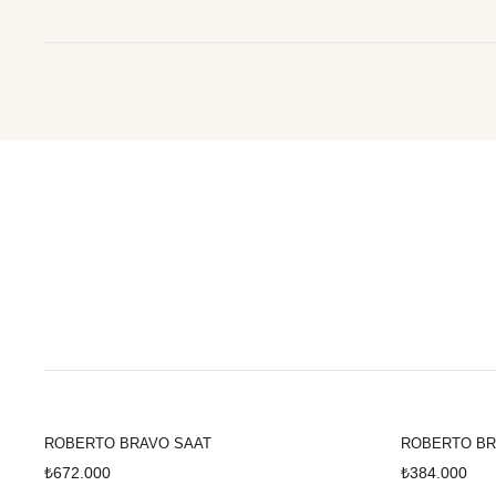
Yüzük
Kü
ROBERTO BRAVO SAAT
ROBERTO BR
₺672.000
₺384.000