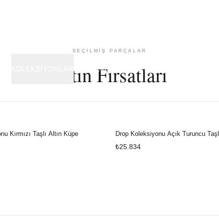
SEÇILMIŞ PARÇALAR
Altın Fırsatları
ARI
KOLEKSIYONLAR
YÜZÜK
KÜPE
KOLYE
BILEKLIK
SAAT
GÜM
nu Kırmızı Taşlı Altın Küpe
Drop Koleksiyonu Açık Turuncu Taşl
₺25.834