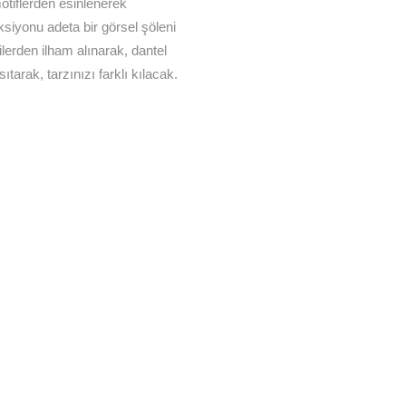
motiflerden esinlenerek
siyonu adeta bir görsel şöleni
lerden ilham alınarak, dantel
ıtarak, tarzınızı farklı kılacak.