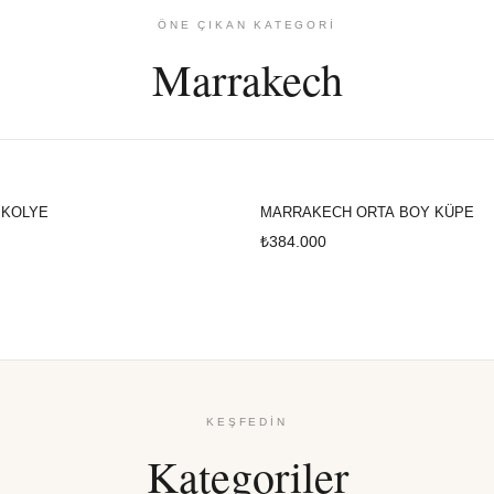
ÖNE ÇIKAN KATEGORİ
Marrakech
 KOLYE
MARRAKECH ORTA BOY KÜPE
₺384.000
KEŞFEDIN
Kategoriler