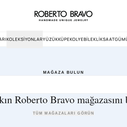
ARI
KOLEKSIYONLAR
YÜZÜK
KÜPE
KOLYE
BILEKLIK
SAAT
GÜM
MAĞAZA BULUN
kın Roberto Bravo mağazasını 
TÜM MAĞAZALARI GÖRÜN