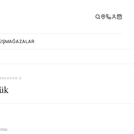
ÜŞ
MAĞAZALAR
R000005-0
ük
40/ay