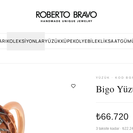
ARI
KOLEKSIYONLAR
YÜZÜK
KÜPE
KOLYE
BILEKLIK
SAAT
GÜM
YÜZÜK · KOD BG
Bigo Yüz
₺66.720
3 taksite kadar · ₺22.2