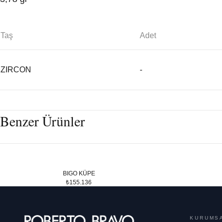
Taş
Adet
ZIRCON
-
Benzer Ürünler
BIGO KÜPE
₺155.136
KURUMS