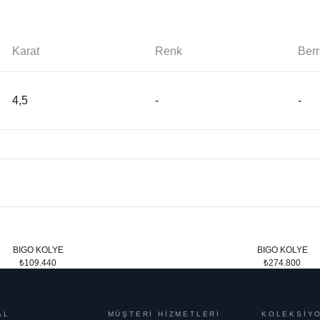
Karat
Renk
Berr
4,5
-
-
BIGO KOLYE
BIGO KOLYE
₺109.440
₺274.800
AL
MÜŞTERİ HİZMETLERİ
KOLEKSİY