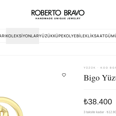
ARI
KOLEKSIYONLAR
YÜZÜK
KÜPE
KOLYE
BILEKLIK
SAAT
GÜM
YÜZÜK · KOD BG
Bigo Yüz
₺38.400
3 taksite kadar · ₺12.8