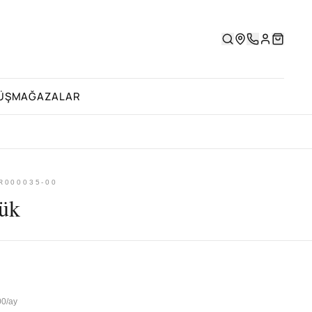
ÜŞ
MAĞAZALAR
R000035-00
ük
00/ay