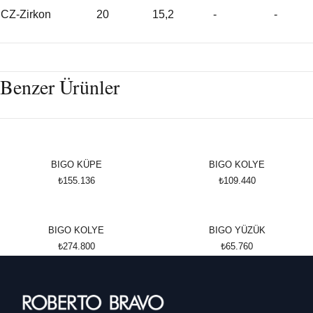
CZ-Zirkon
20
15,2
-
-
Benzer Ürünler
BIGO KÜPE
BIGO KOLYE
₺155.136
₺109.440
BIGO KOLYE
BIGO YÜZÜK
₺274.800
₺65.760