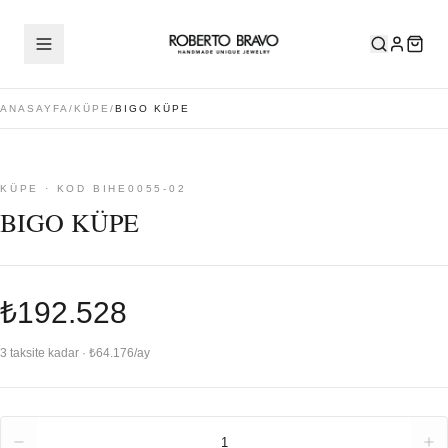
ANASAYFA
/
KÜPE
/
BIGO KÜPE
KÜPE · KOD BIHE0055-02
BIGO KÜPE
₺192.528
3 taksite kadar · ₺64.176/ay
Adet
1