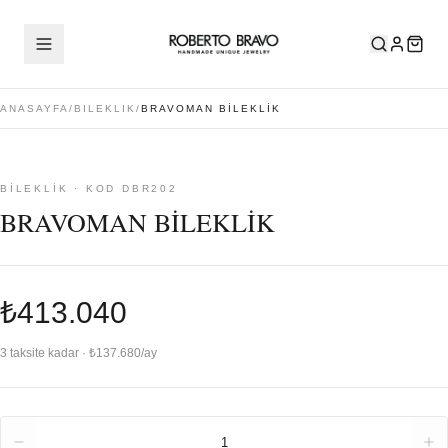
ANASAYFA
/
BILEKLIK
/
BRAVOMAN BİLEKLİK
BILEKLIK · KOD DBR202
BRAVOMAN BİLEKLİK
₺413.040
3 taksite kadar · ₺137.680/ay
Adet
1