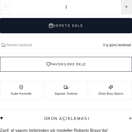
Adet
1
SEPETE EKLE
Tahmini teslimat
3 iş günü teslimat
FAVORİLERE EKLE
Kalite Kontrollü
Sigortalı Teslimat
Ömür Boyu Bakım
+
ÜRÜN AÇIKLAMASI
Zarif, el yapımı birbirinden şık modeller Roberto Bravo’da!