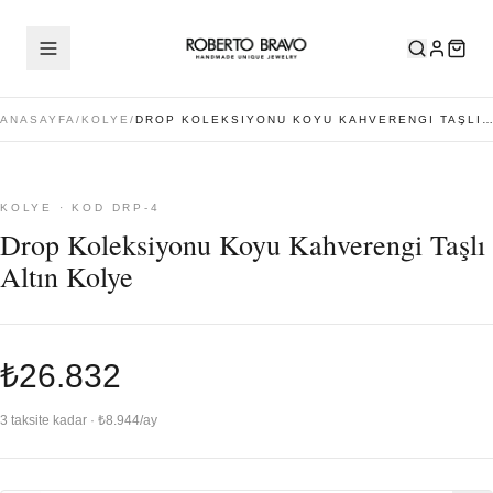
ANASAYFA
/
KOLYE
/
DROP KOLEKSIYONU KOYU KAHVERENGI TAŞLI ALTIN KOLYE
KOLYE · KOD DRP-4
Drop Koleksiyonu Koyu Kahverengi Taşlı
Altın Kolye
₺26.832
3 taksite kadar · ₺8.944/ay