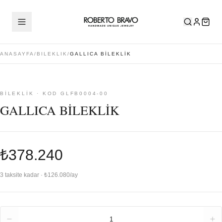
ANASAYFA
/
BILEKLIK
/
GALLICA BİLEKLİK
BILEKLIK · KOD GLFB0004-00
GALLICA BİLEKLİK
₺378.240
3 taksite kadar · ₺126.080/ay
Adet
1