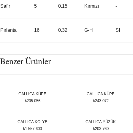
Safir
5
0,15
Kırmızı
-
Pırlanta
16
0,32
G-H
SI
Benzer Ürünler
GALLICA KÜPE
GALLICA KÜPE
₺205.056
₺243.072
GALLICA KOLYE
GALLICA YÜZÜK
₺1.557.600
₺203.760