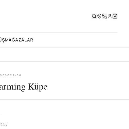
ÜŞ
MAĞAZALAR
000022-00
arming Küpe
6
32/ay