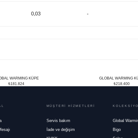
0,03
-
OBAL WARMING KÜPE
GLOBAL WARMING K
₺181.824
₺218.400
AL
MÜŞTERİ HİZMETLERİ
KOLEKSİY
a
Servis bakım
Global Warmi
Mesajı
İade ve değişim
Bigo