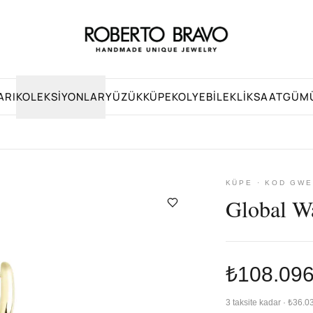
ARI
KOLEKSIYONLAR
YÜZÜK
KÜPE
KOLYE
BILEKLIK
SAAT
GÜM
KÜPE · KOD GWE
Global W
₺108.09
3 taksite kadar · ₺36.0