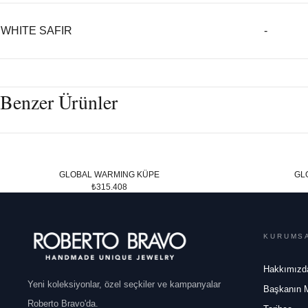
WHITE SAFIR
-
Benzer Ürünler
GLOBAL WARMING KÜPE
GL
₺315.408
KURUMS
Hakkımızd
Yeni koleksiyonlar, özel seçkiler ve kampanyalar
Başkanın 
Roberto Bravo'da.