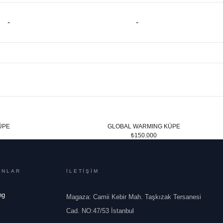
-
-
ÜPE
GLOBAL WARMING KÜPE
₺150.000
ONLAR
İLETİŞİM
ng
Magaza: Camii Kebir Mah. Taşkızak Tersanesi
Cad. NO:47/53 İstanbul