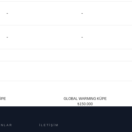
-
-
-
-
ÜPE
GLOBAL WARMING KÜPE
₺150.000
ONLAR
İLETİŞİM