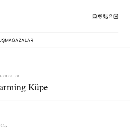
ÜŞ
MAĞAZALAR
E0003-00
arming Küpe
8
76/ay