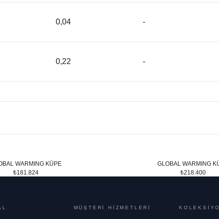
0,04
-
0,22
-
OBAL WARMING KÜPE
GLOBAL WARMING K
₺181.824
₺218.400
AL
MÜŞTERİ HİZMETLERİ
KOLEKSİY