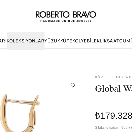
ARI
KOLEKSIYONLAR
YÜZÜK
KÜPE
KOLYE
BILEKLIK
SAAT
GÜM
KÜPE · KOD GWH
Global W
₺179.32
3 taksite kadar · ₺59.7