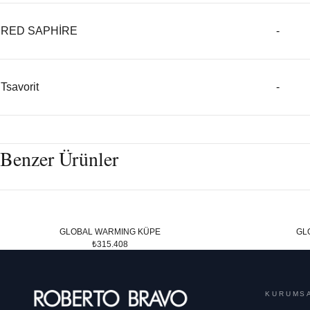
RED SAPHİRE
-
Tsavorit
-
Benzer Ürünler
GLOBAL WARMING KÜPE
GL
₺315.408
KURUMS