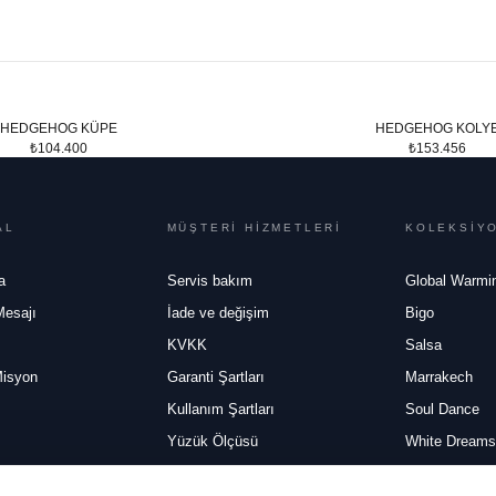
HEDGEHOG KÜPE
HEDGEHOG KOLY
₺104.400
₺153.456
AL
MÜŞTERİ HİZMETLERİ
KOLEKSİY
a
Servis bakım
Global Warmi
Mesajı
İade ve değişim
Bigo
KVKK
Salsa
Misyon
Garanti Şartları
Marrakech
Kullanım Şartları
Soul Dance
Yüzük Ölçüsü
White Dreams
Mesafeli Satış Sözleşmesi