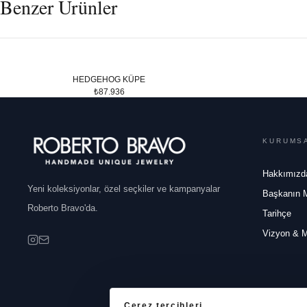
Benzer Ürünler
HEDGEHOG KÜPE
₺87.936
KURUMS
Hakkımızd
Yeni koleksiyonlar, özel seçkiler ve kampanyalar
Başkanın 
Roberto Bravo'da.
Tarihçe
Vizyon & 
Çerez tercihleri