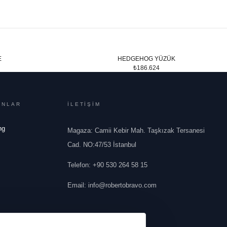
E
HEDGEHOG YÜZÜK
₺186.624
ONLAR
İLETİŞİM
ng
Magaza: Camii Kebir Mah. Taşkızak Tersanesi
Cad. NO:47/53 İstanbul
Telefon
:
+90 530 264 58 15
Email
:
info@robertobravo.com