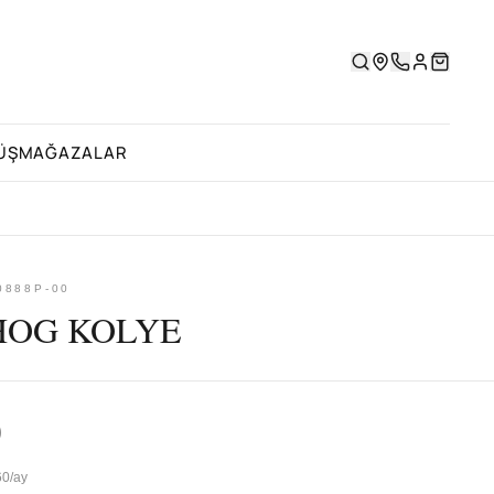
ÜŞ
MAĞAZALAR
0888P-00
OG KOLYE
0
60/ay