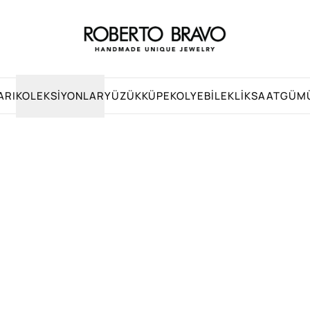
ARI
KOLEKSIYONLAR
YÜZÜK
KÜPE
KOLYE
BILEKLIK
SAAT
GÜM