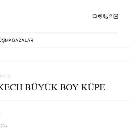
ÜŞ
MAĞAZALAR
011-S
ECH BÜYÜK BOY KÜPE
0
00/ay