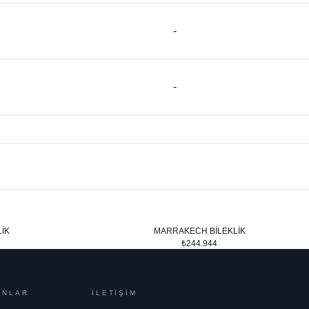
-
-
İK
MARRAKECH BİLEKLİK
₺244.944
ONLAR
İLETİŞİM