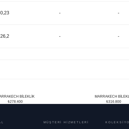
0,23
-
-
26,2
-
-
ARRAKECH BİLEKLİK
MARRAKECH BİLEKL
₺278.400
₺316.800
AL
MÜŞTERİ HİZMETLERİ
KOLEKSİY