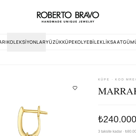
ARI
KOLEKSIYONLAR
YÜZÜK
KÜPE
KOLYE
BILEKLIK
SAAT
GÜM
KÜPE · KOD MRE
MARRAK
₺240.00
3 taksite kadar · ₺80.0