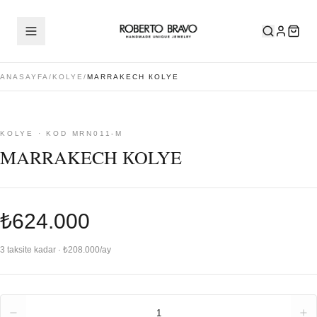
ANASAYFA
/
KOLYE
/
MARRAKECH КOLYE
KOLYE · KOD MRN011-M
MARRAKECH КOLYE
₺624.000
3 taksite kadar · ₺208.000/ay
Adet
1