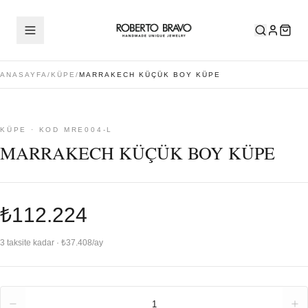
ANASAYFA
/
KÜPE
/
MARRAKECH KÜÇÜK BOY KÜPE
KÜPE · KOD MRE004-L
MARRAKECH KÜÇÜK BOY KÜPE
₺112.224
3 taksite kadar · ₺37.408/ay
Adet
1