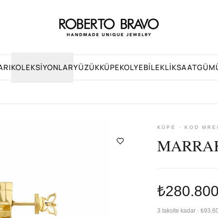
ARI
KOLEKSIYONLAR
YÜZÜK
KÜPE
KOLYE
BILEKLIK
SAAT
GÜM
KÜPE · KOD MRE
MARRAK
₺280.80
3 taksite kadar · ₺93.6