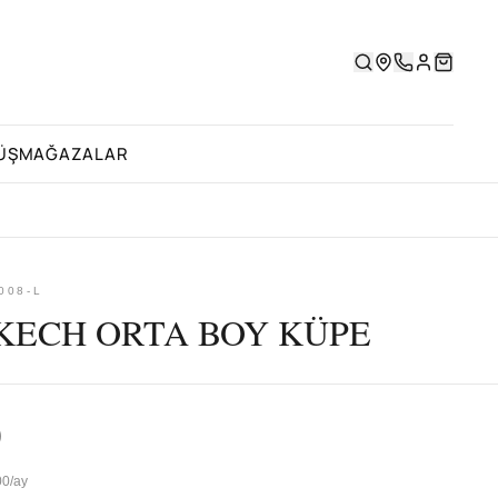
ÜŞ
MAĞAZALAR
008-L
ECH ORTA BOY KÜPE
0
00/ay