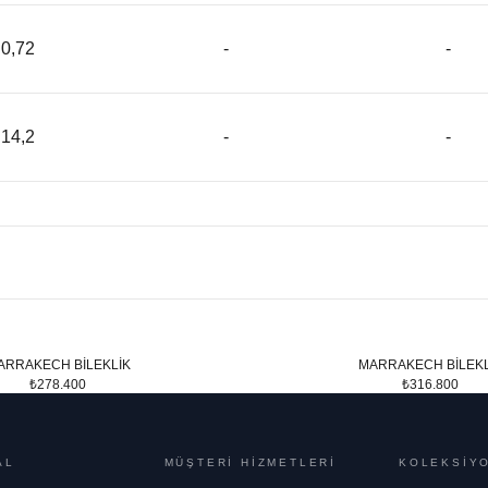
0,72
-
-
14,2
-
-
ARRAKECH BİLEKLİK
MARRAKECH BİLEKL
₺278.400
₺316.800
AL
MÜŞTERİ HİZMETLERİ
KOLEKSİY