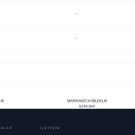
-
-
İK
MARRAKECH BİLEKLİK
₺244.944
ONLAR
İLETİŞİM