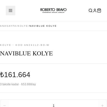
ANASAYFA
/
KOLYE
/
NAVIBLUE KOLYE
KOLYE · KOD AN241L2-BD-W
NAVIBLUE KOLYE
₺161.664
3 taksite kadar · ₺53.888/ay
Adet
1