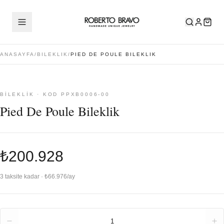
ANASAYFA
/
BILEKLIK
/
PIED DE POULE BILEKLIK
BILEKLIK · KOD PPXB0006-00
Pied De Poule Bileklik
₺200.928
3 taksite kadar · ₺66.976/ay
Adet
1