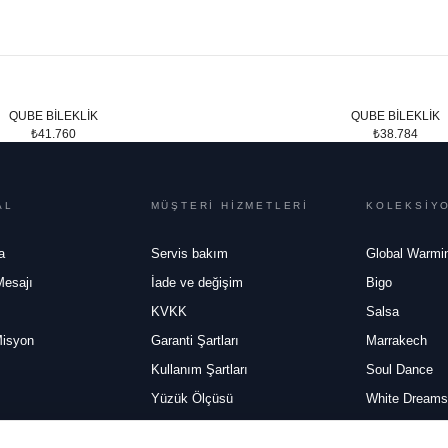
QUBE BİLEKLİK
QUBE BİLEKLİK
₺41.760
₺38.784
AL
MÜŞTERİ HİZMETLERİ
KOLEKSİY
a
Servis bakım
Global Warmi
Mesajı
İade ve değişim
Bigo
KVKK
Salsa
Misyon
Garanti Şartları
Marrakech
Kullanım Şartları
Soul Dance
Yüzük Ölçüsü
White Dreams
Mesafeli Satış Sözleşmesi