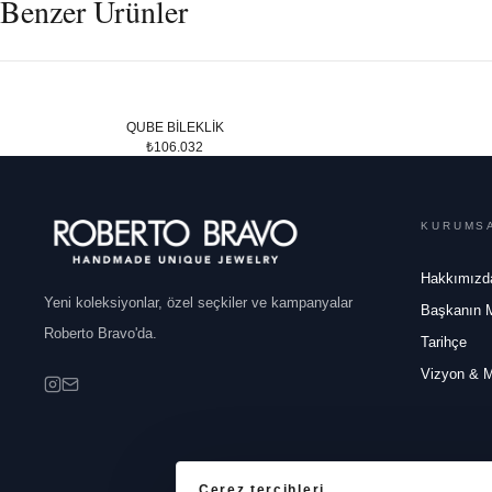
Benzer Ürünler
QUBE BİLEKLİK
₺106.032
KURUMS
Hakkımızd
Yeni koleksiyonlar, özel seçkiler ve kampanyalar
Başkanın 
Roberto Bravo'da.
Tarihçe
Vizyon & 
Çerez tercihleri