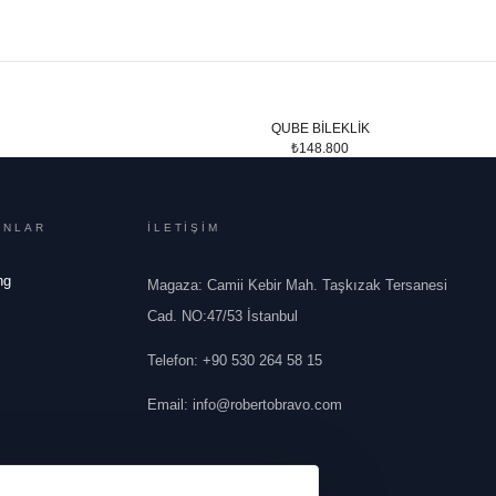
QUBE BİLEKLİK
₺148.800
ONLAR
İLETİŞİM
ng
Magaza: Camii Kebir Mah. Taşkızak Tersanesi
Cad. NO:47/53 İstanbul
Telefon
:
+90 530 264 58 15
Email
:
info@robertobravo.com