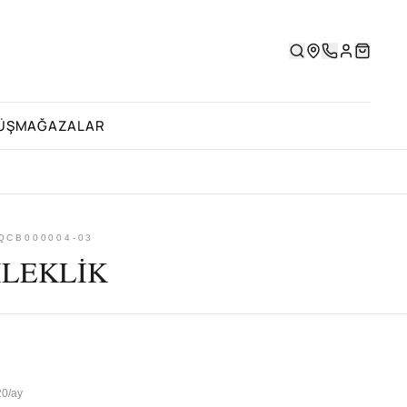
ÜŞ
MAĞAZALAR
 QCB000004-03
İLEKLİK
20/ay