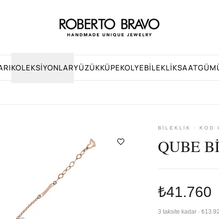
ARI
KOLEKSIYONLAR
YÜZÜK
KÜPE
KOLYE
BILEKLIK
SAAT
GÜM
BILEKLIK · KOD
QUBE B
₺41.760
3 taksite kadar · ₺13.9