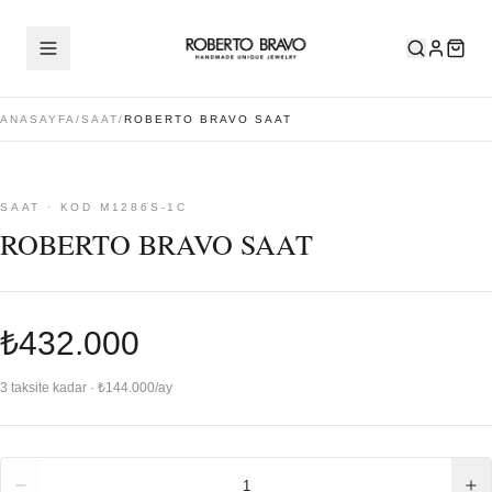
ANASAYFA
/
SAAT
/
ROBERTO BRAVO SAAT
SAAT · KOD M1286S-1C
ROBERTO BRAVO SAAT
₺432.000
3 taksite kadar · ₺144.000/ay
Adet
1