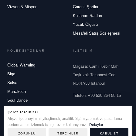
Vizyon & Misyon
Garanti Şartları
Kullanım Şartları
Yüzük Ölçüsü
Mesafeli Satış Sözleşmesi
KOLEKSİYONLAR
İLETİŞİM
Global Warming
Magaza: Camii Kebir Mah.
Bigo
Taşkızak Tersanesi Cad.
Salsa
NO:47/53 İstanbul
Marrakech
Telefon
:
+90 530 264 58 15
Soul Dance
Email
:
info@robertobravo.com
White Dreams
Çerez tercihleri
Alışveriş deneyimini iyileştirmek, analitik ölçüm yapmak ve pazarlama
performansını izlemek için çerezler kullanıyoruz.
Detaylar
ZORUNLU
TERCIHLER
KABUL ET