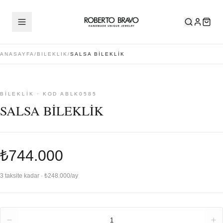
ANASAYFA
/
BILEKLIK
/
SALSA BİLEKLİK
BILEKLIK · KOD ABLK0585
SALSA BİLEKLİK
₺744.000
3 taksite kadar · ₺248.000/ay
Adet
1