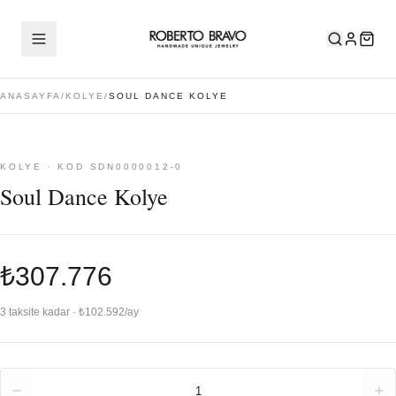
ANASAYFA
/
KOLYE
/
SOUL DANCE KOLYE
KOLYE · KOD SDN0000012-0
Soul Dance Kolye
₺307.776
3 taksite kadar · ₺102.592/ay
Adet
1