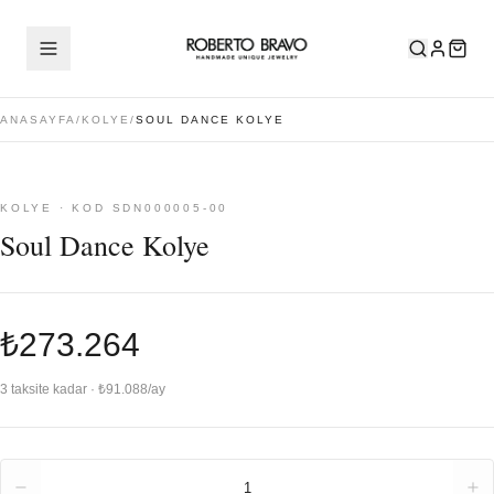
ANASAYFA
/
KOLYE
/
SOUL DANCE KOLYE
KOLYE · KOD SDN000005-00
Soul Dance Kolye
₺273.264
3 taksite kadar · ₺91.088/ay
Adet
1