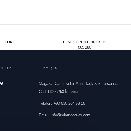
LEKLİK
BLACK ORCHID BİLEKLİK
₺65.280
ONLAR
İLETİŞİM
ng
Magaza: Camii Kebir Mah. Taşkızak Tersanesi
Cad. NO:47/53 İstanbul
Telefon
:
+90 530 264 58 15
Email
:
info@robertobravo.com