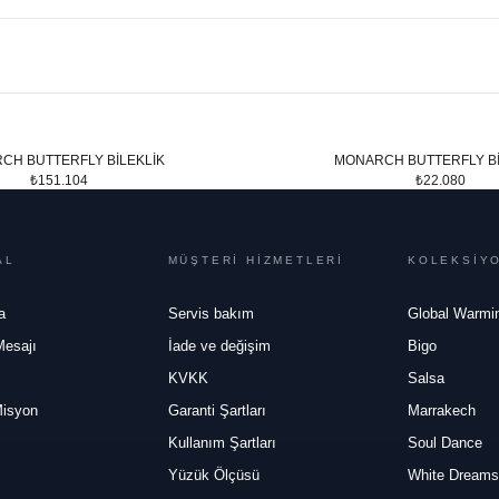
CH BUTTERFLY BİLEKLİK
MONARCH BUTTERFLY Bİ
₺151.104
₺22.080
AL
MÜŞTERİ HİZMETLERİ
KOLEKSİY
a
Servis bakım
Global Warmi
Mesajı
İade ve değişim
Bigo
KVKK
Salsa
Misyon
Garanti Şartları
Marrakech
Kullanım Şartları
Soul Dance
Yüzük Ölçüsü
White Dreams