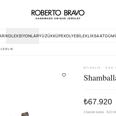
ARI
KOLEKSIYONLAR
YÜZÜK
KÜPE
KOLYE
BILEKLIK
SAAT
GÜM
ILEKLIK
BILEKLIK · KOD
Shamballa
₺67.920
3 taksite kadar · ₺22.6