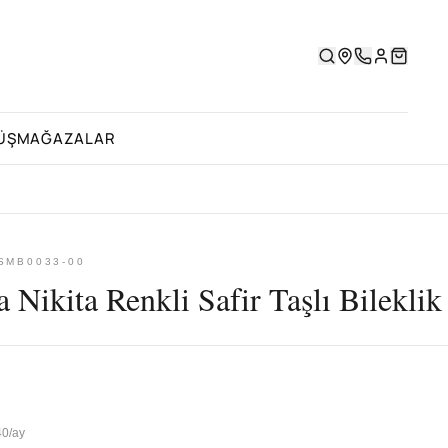
ÜŞ
MAĞAZALAR
 SMB0033-00
 Nikita Renkli Safir Taşlı Bileklik
40/ay