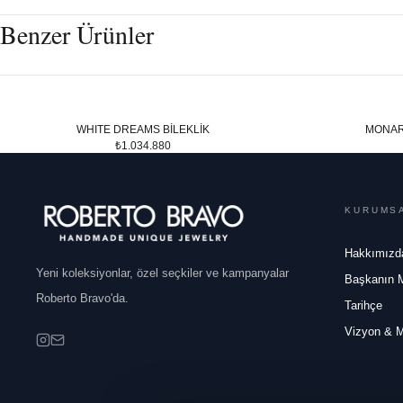
Benzer Ürünler
WHITE DREAMS BİLEKLİK
MONAR
₺1.034.880
KURUMS
Hakkımızd
Yeni koleksiyonlar, özel seçkiler ve kampanyalar
Başkanın 
Roberto Bravo'da.
Tarihçe
Vizyon & 