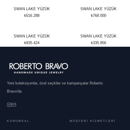
SWAN LAKE YÜZÜK
SWAN LAKE YÜZÜK
₺516.288
₺768.000
SWAN LAKE YÜZÜK
SWAN LAKE YÜZÜK
₺935.424
₺335.856
Yeni koleksiyonlar, özel seçkiler ve kampanyalar Roberto
Bravo'da.
KURUMSAL
MÜŞTERİ HİZMETLERİ