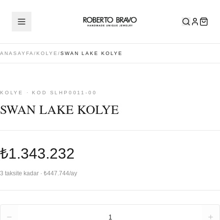
ANASAYFA
/
KOLYE
/
SWAN LAKE KOLYE
KOLYE · KOD SLHP0011-00
SWAN LAKE KOLYE
₺1.343.232
3 taksite kadar · ₺447.744/ay
Adet
1