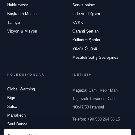
Hakkımızda
Servis bakım
Başkanın Mesajı
İade ve değişim
Tarihçe
KVKK
Vizyon & Misyon
Garanti Şartları
Kullanım Şartları
Yüzük Ölçüsü
Mesafeli Satış Sözleşmesi
KOLEKSİYONLAR
İLETİŞİM
Global Warming
Magaza: Camii Kebir Mah.
Bigo
Taşkızak Tersanesi Cad.
Salsa
NO:47/53 İstanbul
Marrakech
Telefon
:
+90 530 264 58 15
Soul Dance
Email
:
info@robertobravo.com
White Dreams