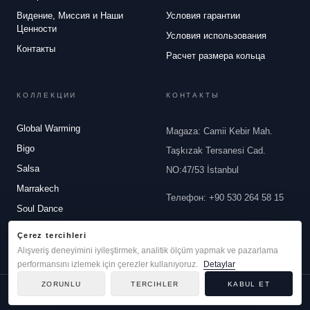
Видение, Миссия и Наши
Условия гарантии
Ценности
Условия использования
Контакты
Расчет размера кольца
КОЛЛЕКЦИИ
КОНТАКТЫ
Global Warming
Magaza: Camii Kebir Mah.
Bigo
Taşkızak Tersanesi Cad.
Salsa
NO:47/53 İstanbul
Marrakech
Телефон
:
+90 530 264 58 15
Soul Dance
Email
:
info@robertobravo.com
White Dreams
Çerez tercihleri
Alışveriş deneyimini iyileştirmek, analitik ölçüm yapmak ve pazarlama
performansını izlemek için çerezler kullanıyoruz.
Detaylar
ZORUNLU
TERCIHLER
KABUL ET
© 2026 Roberto Bravo
DEVELOPED BY