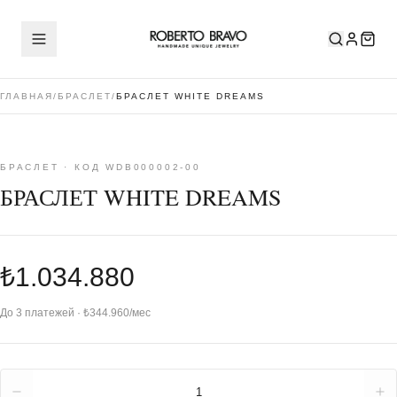
ГЛАВНАЯ
/
БРАСЛЕТ
/
БРАСЛЕТ WHITE DREAMS
БРАСЛЕТ · КОД WDB000002-00
БРАСЛЕТ WHITE DREAMS
₺1.034.880
До 3 платежей · ₺344.960/мес
Количество
1