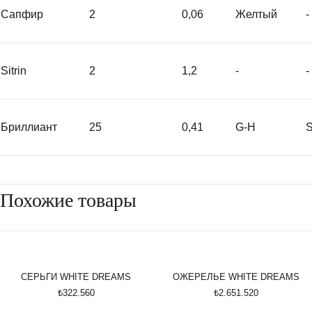
Сапфир
2
0,06
Желтый
-
Sitrin
2
1,2
-
-
Бриллиант
25
0,41
G-H
S
Похожие товары
СЕРЬГИ WHITE DREAMS
ОЖЕРЕЛЬЕ WHITE DREAMS
₺322.560
₺2.651.520