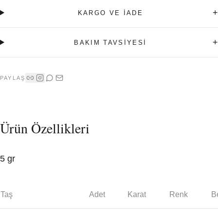
+
KARGO VE İADE
+
BAKIM TAVSİYESİ
PAYLAŞ
Ürün Özellikleri
5 gr
Taş
Adet
Karat
Renk
Be