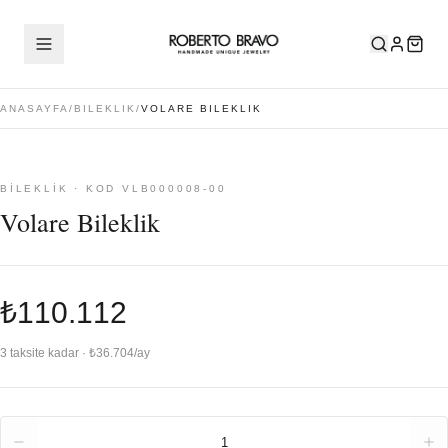
ANASAYFA
/
BILEKLIK
/
VOLARE BILEKLIK
BILEKLIK · KOD VLB000008-00
Volare Bileklik
₺110.112
3 taksite kadar · ₺36.704/ay
Adet
1