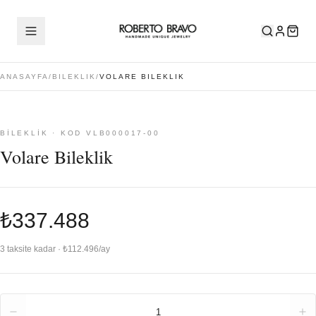
ANASAYFA
/
BILEKLIK
/
VOLARE BILEKLIK
BILEKLIK · KOD VLB000017-00
Volare Bileklik
₺337.488
3 taksite kadar · ₺112.496/ay
Adet
1