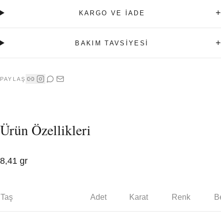
+
KARGO VE İADE
+
BAKIM TAVSİYESİ
PAYLAŞ
Ürün Özellikleri
8,41 gr
Taş
Adet
Karat
Renk
Be