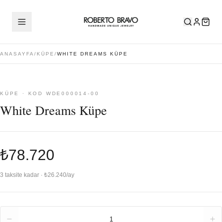
ANASAYFA
/
KÜPE
/
WHITE DREAMS KÜPE
KÜPE · KOD WDE000014-00
White Dreams Küpe
₺78.720
3 taksite kadar · ₺26.240/ay
Adet
1