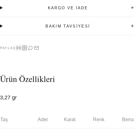
+
KARGO VE İADE
+
BAKIM TAVSİYESİ
PAYLAŞ
Ürün Özellikleri
3,27 gr
Taş
Adet
Karat
Renk
Berra