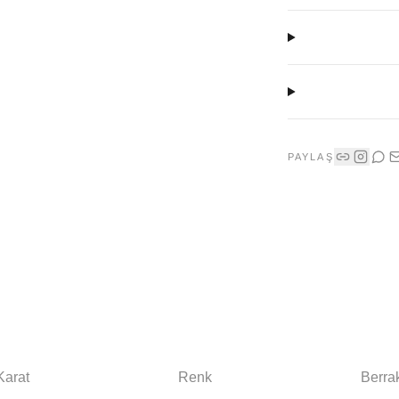
PAYLAŞ
Karat
Renk
Berrak