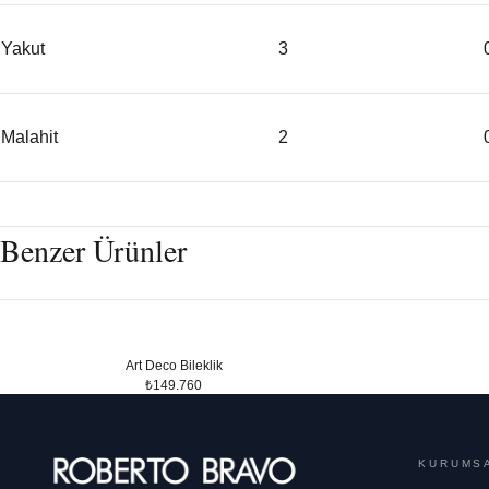
Yakut
3
Malahit
2
Benzer Ürünler
Art Deco Bileklik
₺149.760
KURUMS