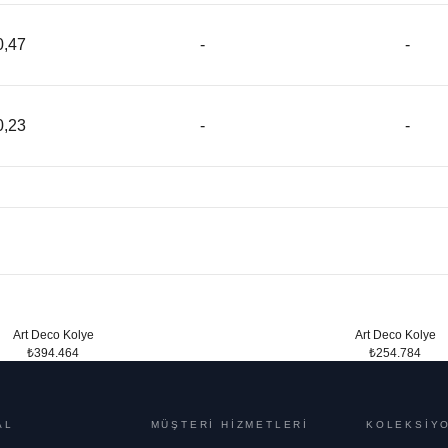
0,47
-
-
0,23
-
-
Art Deco Kolye
Art Deco Kolye
₺394.464
₺254.784
AL
MÜŞTERİ HİZMETLERİ
KOLEKSİY