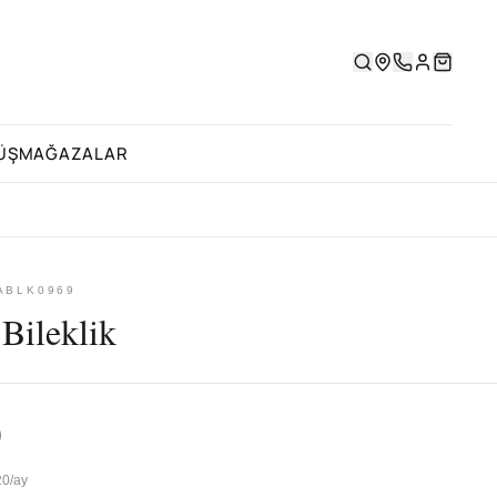
ÜŞ
MAĞAZALAR
 ABLK0969
Bileklik
0
20/ay