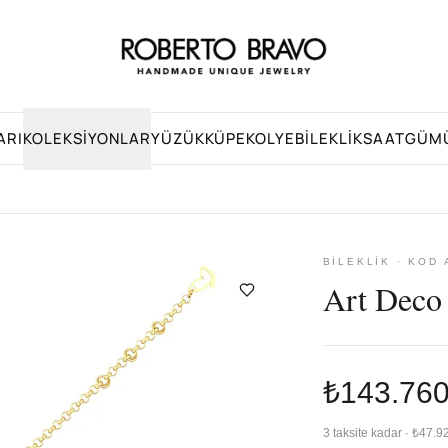
ARI
KOLEKSIYONLAR
YÜZÜK
KÜPE
KOLYE
BILEKLIK
SAAT
GÜM
BILEKLIK · KOD
Art Deco 
₺143.76
3 taksite kadar · ₺47.9