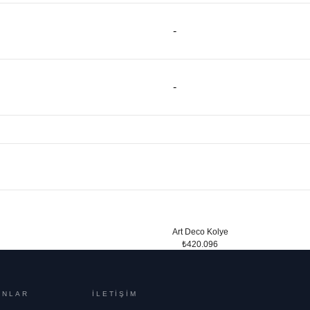
-
-
Art Deco Kolye
₺420.096
ONLAR
İLETİŞİM