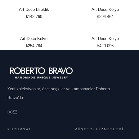
Art Deco Bileklik
Art Deco Kolye
₺143.760
₺394.464
Art Deco Kolye
Art Deco Kolye
₺254.784
₺420.096
Yeni koleksiyonlar, özel seçkiler ve kampanyalar Roberto
Bravo'da.
KURUMSAL
MÜŞTERİ HİZMETLERİ