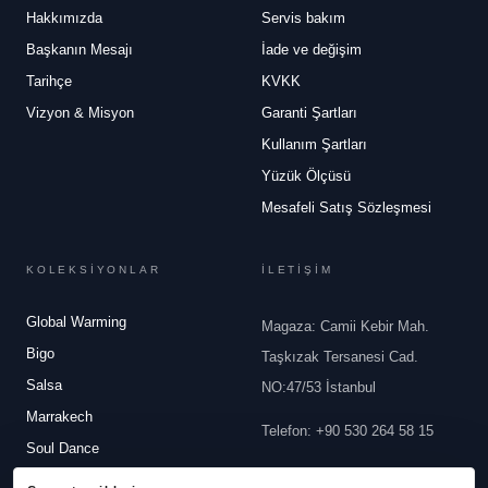
Hakkımızda
Servis bakım
Başkanın Mesajı
İade ve değişim
Tarihçe
KVKK
Vizyon & Misyon
Garanti Şartları
Kullanım Şartları
Yüzük Ölçüsü
Mesafeli Satış Sözleşmesi
KOLEKSİYONLAR
İLETİŞİM
Global Warming
Magaza: Camii Kebir Mah.
Bigo
Taşkızak Tersanesi Cad.
Salsa
NO:47/53 İstanbul
Marrakech
Telefon
:
+90 530 264 58 15
Soul Dance
Email
:
info@robertobravo.com
White Dreams