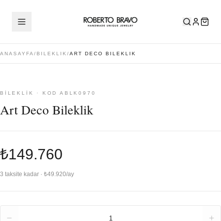
ANASAYFA
/
BILEKLIK
/
ART DECO BILEKLIK
BILEKLIK · KOD ABLK0970
Art Deco Bileklik
₺149.760
3 taksite kadar · ₺49.920/ay
Adet
1