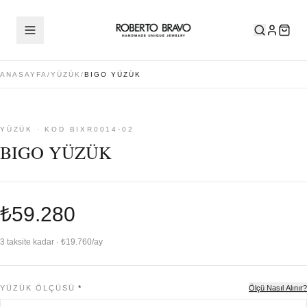
ANASAYFA
/
YÜZÜK
/
BIGO YÜZÜK
YÜZÜK · KOD BIXR0014-02
BIGO YÜZÜK
₺59.280
3 taksite kadar · ₺19.760/ay
YÜZÜK ÖLÇÜSÜ
*
Ölçü Nasıl Alınır?