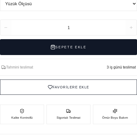
Adet
1
SEPETE EKLE
Tahmini teslimat
3 iş günü teslimat
FAVORİLERE EKLE
Kalite Kontrollü
Sigortalı Teslimat
Ömür Boyu Bakım