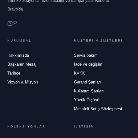
Yeni koleksiyonlar, özel seçkiler ve kampanyalar Roberto
Bravo'da.
KURUMSAL
MÜŞTERİ HİZMETLERİ
Hakkımızda
Servis bakım
Başkanın Mesajı
İade ve değişim
Tarihçe
KVKK
Vizyon & Misyon
Garanti Şartları
Kullanım Şartları
Yüzük Ölçüsü
Mesafeli Satış Sözleşmesi
KOLEKSİYONLAR
İLETİŞİM