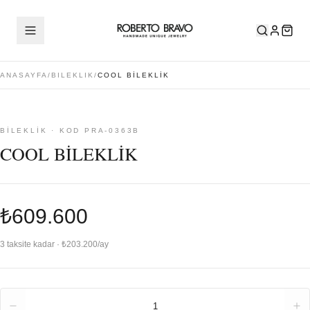
ANASAYFA
/
BILEKLIK
/
COOL BİLEKLİK
BILEKLIK · KOD PRA-0363B
COOL BİLEKLİK
₺609.600
3 taksite kadar · ₺203.200/ay
Adet
1