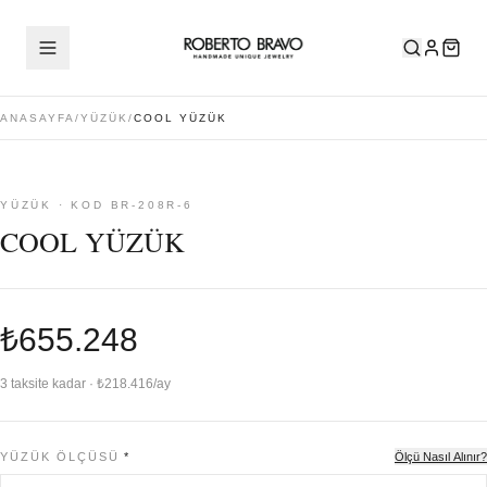
ANASAYFA
/
YÜZÜK
/
COOL YÜZÜK
YÜZÜK · KOD BR-208R-6
COOL YÜZÜK
₺655.248
3 taksite kadar · ₺218.416/ay
YÜZÜK ÖLÇÜSÜ
*
Ölçü Nasıl Alınır?