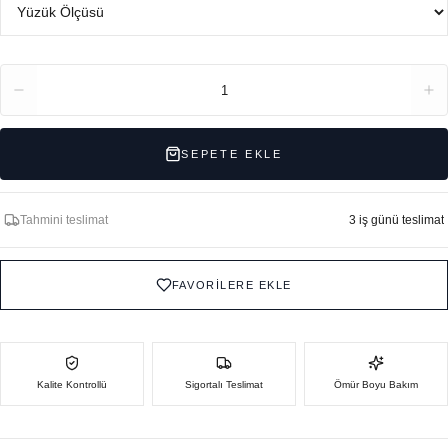
Adet
1
SEPETE EKLE
Tahmini teslimat
3 iş günü teslimat
FAVORİLERE EKLE
Kalite Kontrollü
Sigortalı Teslimat
Ömür Boyu Bakım