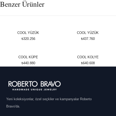
Benzer Ürünler
COOL YÜZÜK
COOL YÜZÜK
₺320.256
₺437.760
COOL KÜPE
COOL KOLYE
₺440.880
₺640.608
Yeni koleksiyonlar, özel seçkiler ve kampanyalar Roberto
Bravo'da.