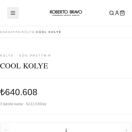
ANASAYFA
/
KOLYE
/
COOL KOLYE
KOLYE · KOD PR477M-R
COOL KOLYE
₺640.608
3 taksite kadar · ₺213.536/ay
Adet
1