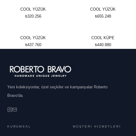
COOL YÜZÜK
COOL YÜZÜK
₺320.256
₺655.248
COOL YÜZÜK
COOL KÜPE
₺437.760
₺440.880
Yeni koleksiyonlar, özel seçkiler ve kampanyalar Roberto
Bravo'da.
KURUMSAL
MÜŞTERİ HİZMETLERİ