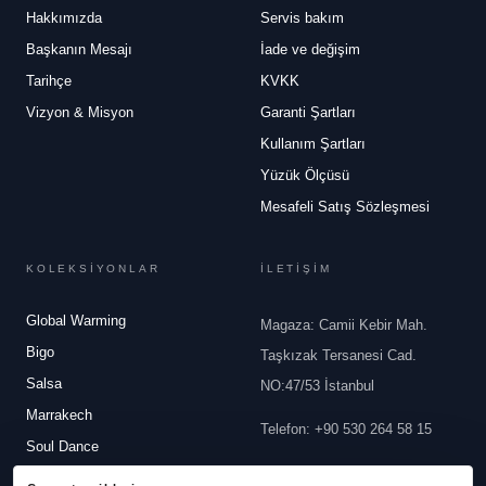
Hakkımızda
Servis bakım
Başkanın Mesajı
İade ve değişim
Tarihçe
KVKK
Vizyon & Misyon
Garanti Şartları
Kullanım Şartları
Yüzük Ölçüsü
Mesafeli Satış Sözleşmesi
KOLEKSİYONLAR
İLETİŞİM
Global Warming
Magaza: Camii Kebir Mah.
Bigo
Taşkızak Tersanesi Cad.
Salsa
NO:47/53 İstanbul
Marrakech
Telefon
:
+90 530 264 58 15
Soul Dance
Email
:
info@robertobravo.com
White Dreams