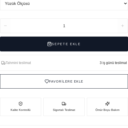
Adet
1
SEPETE EKLE
Tahmini teslimat
3 iş günü teslimat
FAVORİLERE EKLE
Kalite Kontrollü
Sigortalı Teslimat
Ömür Boyu Bakım