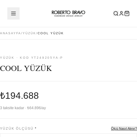
ANASAYFA
/
YÜZÜK
/
COOL YÜZÜK
YÜZÜK · KOD YT249205YA-P
COOL YÜZÜK
₺194.688
3 taksite kadar · ₺64.896/ay
YÜZÜK ÖLÇÜSÜ
*
Ölçü Nasıl Alınır?