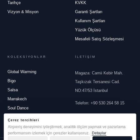
Tarihçe
KVKK
Vizyon & Misyon
Garanti Şartları
Kullanım Şartları
Yüzük Ölçüsü
Mesafeli Satış Sözleşmesi
KOLEKSİYONLAR
İLETİŞİM
Global Warming
Magaza: Camii Kebir Mah.
Bigo
Taşkızak Tersanesi Cad.
Salsa
NO:47/53 İstanbul
Marrakech
Telefon
:
+90 530 264 58 15
Soul Dance
Email
:
info@robertobravo.com
White Dreams
Çerez tercihleri
Alışveriş deneyimini iyileştirmek, analitik ölçüm yapmak ve pazarlama
performansını izlemek için çerezler kullanıyoruz.
Detaylar