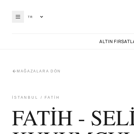
ALTIN FIRSATL
MAĞAZALARA DÖN
İSTANBUL / FATİH
FATİH - SEL