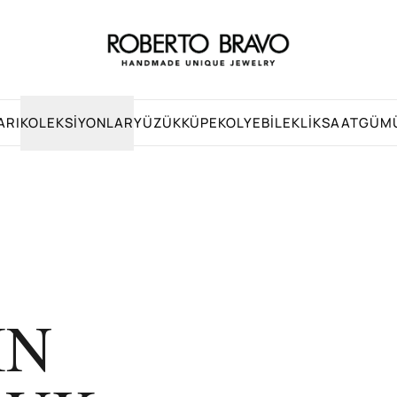
ARI
KOLEKSIYONLAR
YÜZÜK
KÜPE
KOLYE
BILEKLIK
SAAT
GÜM
İN