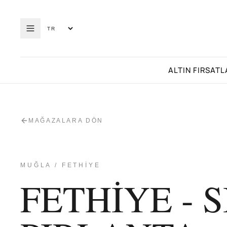
ALTIN FIRSATL
MAĞAZALARA DÖN
MUĞLA / FETHİYE
FETHİYE - 