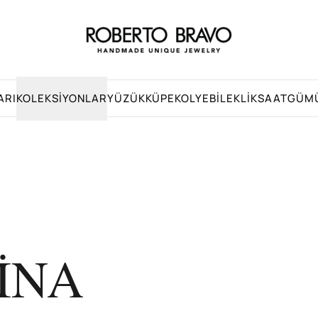
ARI
KOLEKSIYONLAR
YÜZÜK
KÜPE
KOLYE
BILEKLIK
SAAT
GÜM
SİNA